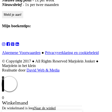
Nieuwe blog posts
- 1x per week
Nieuwsbrief
- 1x per twee maanden
Mijn boekentips:
Algemene Voorwaarden
●
Privacyverklaring en cookiebeleid
© Copyright 2017
●
All Rights Reserved Marjolein Jonker
●
Marjolein in het klein
Realisatie door
David Web & Media
0
0
Winkelmand
De winkelmand is leeg
Naar de winkel