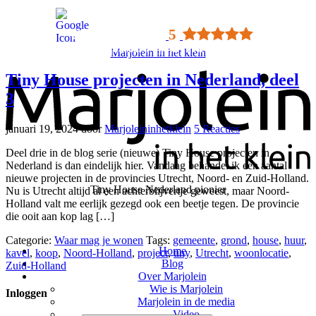
Google rating
5
Gebaseerd op 42 reviews
Marjolein in het klein
Tiny House projecten in Nederland, deel
3
januari 19, 2024
door
Marjoleininhetklein
5 Reacties
Deel drie in de blog serie (nieuwe) Tiny House projecten in
Nederland is dan eindelijk hier. Vandaag behandel ik een aantal
nieuwe projecten in de provincies Utrecht, Noord- en Zuid-Holland.
Tiny House Nederland pionier
Nu is Utrecht altijd al een achterblijvertje geweest, maar Noord-
Holland valt me eerlijk gezegd ook een beetje tegen. De provincie
die ooit aan kop lag […]
Categorie:
Waar mag je wonen
Tags:
gemeente
,
grond
,
house
,
huur
,
Home
kavel
,
koop
,
Noord-Holland
,
project
,
tiny
,
Utrecht
,
woonlocatie
,
Blog
Zuid-Holland
Over Marjolein
Wie is Marjolein
Inloggen
Marjolein in de media
Video