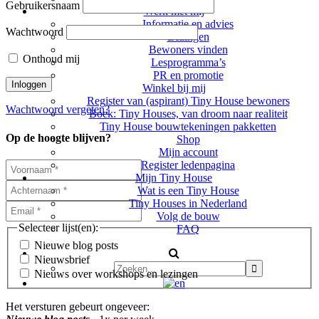
Gebruikersnaam
Werk met mij
Informatie en advies
Wachtwoord
Lezingen
Bewoners vinden
Onthoud mij
Lesprogramma’s
PR en promotie
Winkel bij mij
Register van (aspirant) Tiny House bewoners
Wachtwoord vergeten?
Boek: Tiny Houses, van droom naar realiteit
Tiny House bouwtekeningen pakketten
Op de hoogte blijven?
Shop
Mijn account
Register ledenpagina
Mijn Tiny House
Wat is een Tiny House
Tiny Houses in Nederland
Volg de bouw
Selecteer lijst(en):
FAQ
Nieuwe blog posts
Nieuwsbrief
Nieuws over workshops en lezingen
Het versturen gebeurt ongeveer: