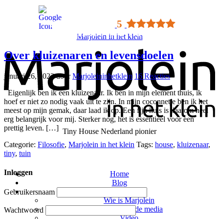
Google rating
5
Gebaseerd op 42 reviews
Marjolein in het klein
Over kluizenaren en levensdoelen
januari 26, 2022
door
Marjoleininhetklein
16 Reacties
Eigenlijk ben ik een kluizenaar. Ik ben in mijn element thuis, ik
hoef er niet zo nodig vaak uit te zijn. In mijn coconnetje ben ik het
meest op mijn gemak, daar laad ik op. Een fijn huis is daarom heel
erg belangrijk voor mij. Sterker nog, het is essentieel voor een
prettig leven. […]
Tiny House Nederland pionier
Categorie:
Filosofie
,
Marjolein in het klein
Tags:
house
,
kluizenaar
,
tiny
,
tuin
Inloggen
Home
Blog
Over Marjolein
Gebruikersnaam
Wie is Marjolein
Marjolein in de media
Wachtwoord
Video