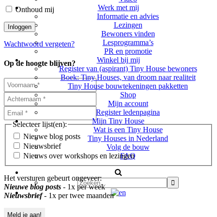
Werk met mij
Onthoud mij
Informatie en advies
Lezingen
Bewoners vinden
Lesprogramma’s
Wachtwoord vergeten?
PR en promotie
Winkel bij mij
Op de hoogte blijven?
Register van (aspirant) Tiny House bewoners
Boek: Tiny Houses, van droom naar realiteit
Tiny House bouwtekeningen pakketten
Shop
Mijn account
Register ledenpagina
Mijn Tiny House
Selecteer lijst(en):
Wat is een Tiny House
Nieuwe blog posts
Tiny Houses in Nederland
Nieuwsbrief
Volg de bouw
FAQ
Nieuws over workshops en lezingen
Het versturen gebeurt ongeveer:
Nieuwe blog posts
- 1x per week
Nieuwsbrief
- 1x per twee maanden