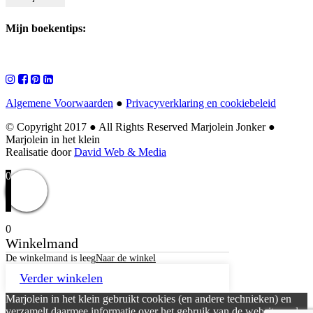
Mijn boekentips:
Algemene Voorwaarden
●
Privacyverklaring en cookiebeleid
© Copyright 2017
●
All Rights Reserved Marjolein Jonker
●
Marjolein in het klein
Realisatie door
David Web & Media
0
0
Winkelmand
De winkelmand is leeg
Naar de winkel
Verder winkelen
Marjolein in het klein gebruikt cookies (en andere technieken) en
verzamelt daarmee informatie over het gebruik van de website onder